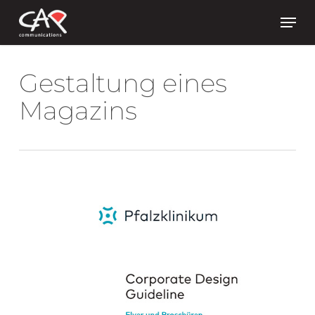
Skip
Men
to
main
content
Gestaltung eines
Magazins