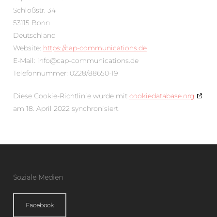
Schloßstr. 34
53115 Bonn
Deutschland
Website:
https://cap-communications.de
E-Mail:
info@
cap-communications.de
Telefonnummer: 0228/88650-19
Diese Cookie-Richtlinie wurde mit
cookiedatabase.org
am 18. April 2022 synchronisiert.
Soziale Medien
Facebook