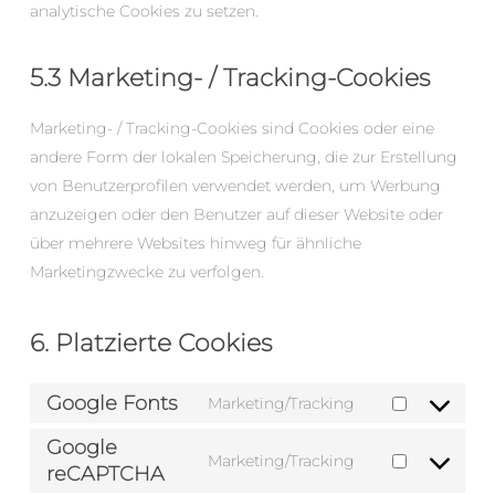
analytische Cookies zu setzen.
5.3 Marketing- / Tracking-Cookies
Marketing- / Tracking-Cookies sind Cookies oder eine
andere Form der lokalen Speicherung, die zur Erstellung
von Benutzerprofilen verwendet werden, um Werbung
anzuzeigen oder den Benutzer auf dieser Website oder
über mehrere Websites hinweg für ähnliche
Marketingzwecke zu verfolgen.
6. Platzierte Cookies
Google Fonts
Marketing/Tracking
Consent
Google
to
Marketing/Tracking
reCAPTCHA
service
Consent