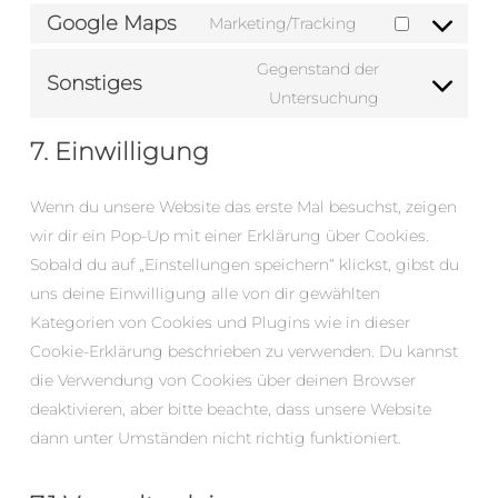
google-
to
Google Maps
Marketing/Tracking
fonts
service
Consent
google-
to
Gegenstand der
Sonstiges
recaptcha
service
Consent
Untersuchung
google-
to
7. Einwilligung
maps
service
sonstiges
Wenn du unsere Website das erste Mal besuchst, zeigen
wir dir ein Pop-Up mit einer Erklärung über Cookies.
Sobald du auf „Einstellungen speichern“ klickst, gibst du
uns deine Einwilligung alle von dir gewählten
Kategorien von Cookies und Plugins wie in dieser
Cookie-Erklärung beschrieben zu verwenden. Du kannst
die Verwendung von Cookies über deinen Browser
deaktivieren, aber bitte beachte, dass unsere Website
dann unter Umständen nicht richtig funktioniert.